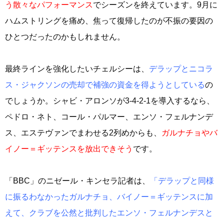
う散々なパフォーマンス
でシーズンを終えています。9月に
ハムストリングを痛め、焦って復帰したのが不振の要因の
ひとつだったのかもしれません。
最終ラインを強化したいチェルシーは、
デラップとニコラ
ス・ジャクソンの売却で補強の資金を得ようとしている
の
でしょうか。シャビ・アロンソが3-4-2-1を導入するなら、
ペドロ・ネト、コール・パルマー、エンソ・フェルナンデ
ス、エステヴァンでまわせる2列めからも、
ガルナチョやバ
イノー＝ギッテンスを放出できそう
です。
「BBC」のニゼール・キンセラ記者は、
「デラップと同様
に振るわなかったガルナチョ、バイノー＝ギッテンスに加
えて、クラブを公然と批判したエンソ・フェルナンデスと