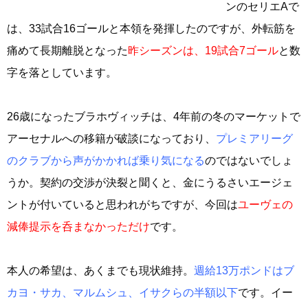
ンのセリエAで
は、33試合16ゴールと本領を発揮したのですが、外転筋を
痛めて長期離脱となった
昨シーズンは、19試合7ゴール
と数
字を落としています。
26歳になったブラホヴィッチは、4年前の冬のマーケットで
アーセナルへの移籍が破談になっており、
プレミアリーグ
のクラブから声がかかれば乗り気になる
のではないでしょ
うか。契約の交渉が決裂と聞くと、金にうるさいエージェ
ントが付いていると思われがちですが、今回は
ユーヴェの
減俸提示を呑まなかっただけ
です。
本人の希望は、あくまでも現状維持。
週給13万ポンドはブ
カヨ・サカ、マルムシュ、イサクらの半額以下
です。イー