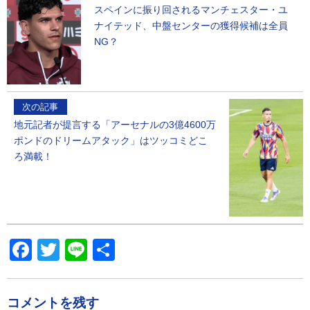
スペインに振り回されるマンチェスター・ユ
ナイテッド、中盤センターの獲得候補は全員
NG？
次の記事
地元記者が提言する「アーセナルの3億4600万
ポンドのドリームアタック」はツッコミどこ
ろ満載！
Facebook
Twitter
Line
共
有
コメントを残す