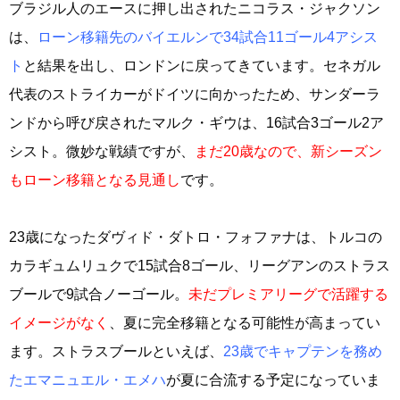
ブラジル人のエースに押し出されたニコラス・ジャクソン
は、
ローン移籍先のバイエルンで34試合11ゴール4アシス
ト
と結果を出し、ロンドンに戻ってきています。セネガル
代表のストライカーがドイツに向かったため、サンダーラ
ンドから呼び戻されたマルク・ギウは、16試合3ゴール2ア
シスト。微妙な戦績ですが、
まだ20歳なので、新シーズン
もローン移籍となる見通し
です。
23歳になったダヴィド・ダトロ・フォファナは、トルコの
カラギュムリュクで15試合8ゴール、リーグアンのストラス
ブールで9試合ノーゴール。
未だプレミアリーグで活躍する
イメージがなく
、夏に完全移籍となる可能性が高まってい
ます。ストラスブールといえば、
23歳でキャプテンを務め
たエマニュエル・エメハ
が夏に合流する予定になっていま