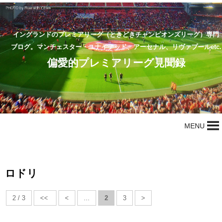
イングランドのプレミアリーグ（ときどきチャンピオンズリーグ）専門
ブログ。マンチェスター・ユナイテッド、アーセナル、リヴァプールetc.
偏愛的プレミアリーグ見聞録
MENU
ロドリ
2 / 3
<<
<
...
2
3
>