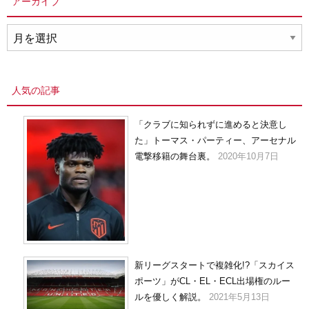
アーカイブ
ア
ー
カ
イ
人気の記事
ブ
「クラブに知られずに進めると決意し
た」トーマス・パーティー、アーセナル
電撃移籍の舞台裏。
2020年10月7日
新リーグスタートで複雑化!?「スカイス
ポーツ」がCL・EL・ECL出場権のルー
ルを優しく解説。
2021年5月13日