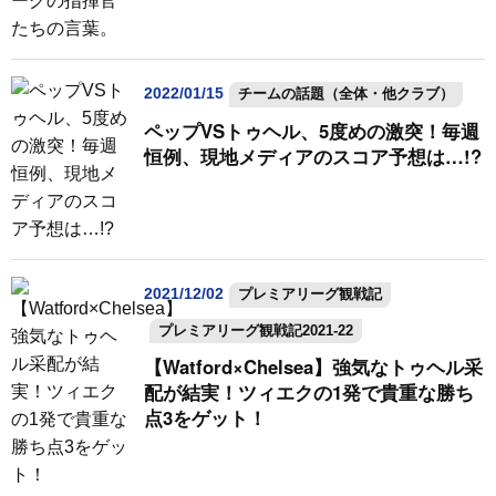
2022/01/15
チームの話題（全体・他クラブ）
ペップVSトゥヘル、5度めの激突！毎週
恒例、現地メディアのスコア予想は…!?
2021/12/02
プレミアリーグ観戦記
プレミアリーグ観戦記2021-22
【Watford×Chelsea】強気なトゥヘル采
配が結実！ツィエクの1発で貴重な勝ち
点3をゲット！