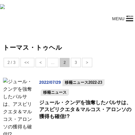
イングランドのプレミアリーグ（ときどきチャンピオンズリーグ）専門
ブログ。マンチェスター・ユナイテッド、アーセナル、リヴァプールetc.
MENU
偏愛的プレミアリーグ見聞録
トーマス・トゥヘル
2 / 3
<<
<
...
2
3
>
2022/07/29
移籍ニュース2022-23
移籍ニュース
ジュール・クンデを強奪したバルサは、
アスピリクエタ＆マルコス・アロンソの
獲得も確信!?