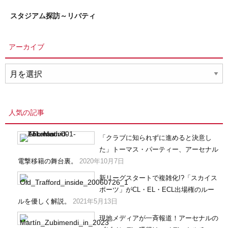
スタジアム探訪～リバティ
アーカイブ
ア
ー
カ
イ
人気の記事
ブ
「クラブに知られずに進めると決意し
た」トーマス・パーティー、アーセナル
電撃移籍の舞台裏。
2020年10月7日
新リーグスタートで複雑化!?「スカイス
ポーツ」がCL・EL・ECL出場権のルー
ルを優しく解説。
2021年5月13日
現地メディアが一斉報道！アーセナルの