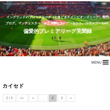
イングランドのプレミアリーグ（ときどきチャンピオンズリーグ）専門
ブログ。マンチェスター・ユナイテッド、アーセナル、リヴァプールetc.
偏愛的プレミアリーグ見聞録
MENU
カイセド
2 / 3
<<
<
...
2
3
>