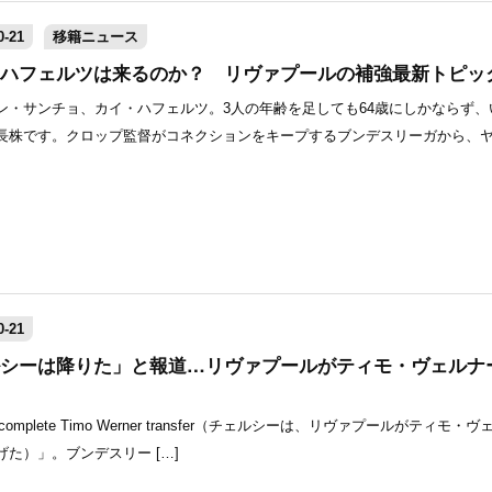
-21
移籍ニュース
ハフェルツは来るのか？ リヴァプールの補強最新トピッ
ン・サンチョ、カイ・ハフェルツ。3人の年齢を足しても64歳にしかならず、
長株です。クロップ監督がコネクションをキープするブンデスリーガから、
-21
シーは降りた」と報道…リヴァプールがティモ・ヴェルナ
ol will complete Timo Werner transfer（チェルシーは、リヴァプールがティモ
た）」。ブンデスリー […]