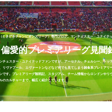
（ときどきチャンピオンズリーグ）専門ブログ。マンチェスター・ユナイテッド
偏愛的プレミアリーグ見聞
ンチェスター・ユナイテッドファンですが、アーセナル、チェルシー、トッ
、リヴァプール、エヴァートンなどなど何でも見てしまう雑食系プレミアリ
ンです。プレミアリーグ観戦記、スタジアム、チーム情報からロンドンやリ
ルのカルチャーまで、幅広く紹介しています。