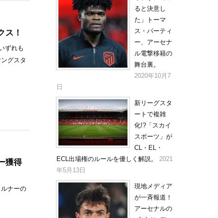
ると決意し
た」トーマ
クス！
ス・パーティ
ー、アーセナ
いずれも
ル電撃移籍の
ヤングスタ
舞台裏。
2020年10月7
日
新リーグスタ
ートで複雑
化!?「スカイ
スポーツ」が
CL・EL・
ECL出場権のルールを優しく解説。
2021
ー獲得
年5月13日
現地メディア
・ヴェルナーの
が一斉報道！
アーセナルの