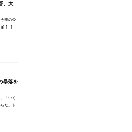
督、大
。今季の公
 […]
の暴落を
い」「いく
からだ。ト