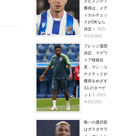
ズビメンディ
獲得は、メデ
ィカルチェッ
クがOKなら
決定！
2025
年5月29日
フレッジ退団
決定、マグワ
イア移籍合
意…マン・ユ
ナイテッドが
獲得をめざす
3人のターゲ
ット！
2023
年8月13日
唯一の選択肢
はガラタサラ