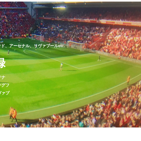
、アーセナル、リヴァプールetc.
録
テナ
ーグフ
ヴァプ