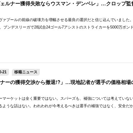
ェルナー獲得失敗ならウスマン・デンベレ」…クロップ監
ヴァプールの前線の破壊力を増幅させる最良の選択だと信じ込んでいました
ト、ブンデスリーガで28試合24ゴール7アシストのストライカーを5000万ポンド前
-21
移籍ニュース
ナーの獲得交渉から撤退!?」…現地記者が選手の価格相場
ーマーケットは全く重要ではない。スパーズも、補強については考えていな
るような話はない。われわれが今考えるべきは選手の補強ではなく、安全だ