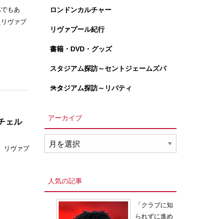
ロンドンカルチャー
第でもあ
たリヴァプ
リヴァプール紀行
書籍・DVD・グッズ
スタジアム探訪～セントジェームズパ
ーク
スタジアム探訪～リバティ
アーカイブ
チェル
ア
ルナーは、リヴァプ
ー
カ
イ
人気の記事
ブ
「クラブに知
られずに進め