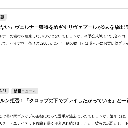
話題
ない」ヴェルナー獲得をめざすリヴァプールが3人を放出!
ナーの獲得を躊躇しないのではないでしょうか。今季公式戦で37試合27ゴー
て、バイアウト条項の5200万ポンド（約68億円）は明らかにお買い得プライス
-21
移籍ニュース
ルン拒否！「クロップの下でプレイしたがっている」と一
だけ長い間ゴシップの主役になった選手が過去にいたでしょうか。近年では
スター・ユナイテッド移籍も長く報道され続けましたが、彼らの話題がヒー