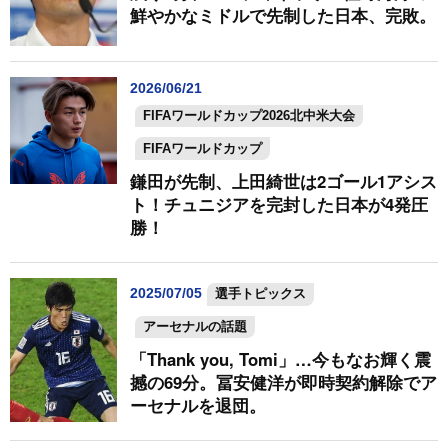
鮮やかなミドルで先制した日本、完敗。
2026/06/21
FIFAワールドカップ2026北中米大会
FIFAワールドカップ
鎌田が先制、上田綺世は2ゴール1アシス
ト！チュニジアを完封した日本が4発圧
勝！
2025/07/05
選手トピックス
アーセナルの話題
「Thank you, Tomi」…今もなお輝く震
撼の69分。冨安健洋が即時契約解除でア
ーセナルを退団。