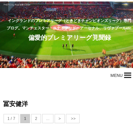
イングランドのプレミアリーグ（ときどきチャンピオンズリーグ）専門
ブログ。マンチェスター・ユナイテッド、アーセナル、リヴァプールetc.
偏愛的プレミアリーグ見聞録
MENU
冨安健洋
1 / 7
1
2
...
>
>>