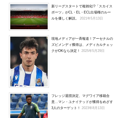
新リーグスタートで複雑化!?「スカイス
ポーツ」がCL・EL・ECL出場権のルー
ルを優しく解説。
2021年5月13日
現地メディアが一斉報道！アーセナルの
ズビメンディ獲得は、メディカルチェッ
クがOKなら決定！
2025年5月29日
フレッジ退団決定、マグワイア移籍合
意…マン・ユナイテッドが獲得をめざす
3人のターゲット！
2023年8月13日