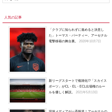
ー
カ
イ
人気の記事
ブ
「クラブに知られずに進めると決意し
た」トーマス・パーティー、アーセナル
電撃移籍の舞台裏。
2020年10月7日
新リーグスタートで複雑化!?「スカイス
ポーツ」がCL・EL・ECL出場権のルー
ルを優しく解説。
2021年5月13日
現地メディアが一斉報道！アーセナルの